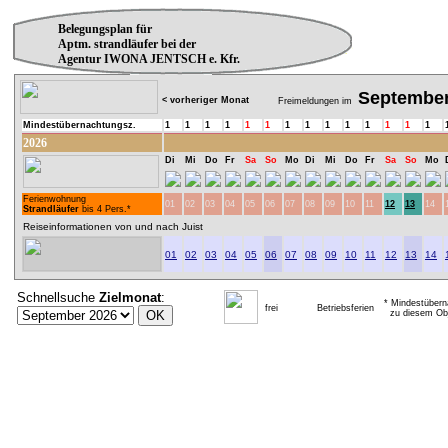
Belegungsplan für
Aptm. strandläufer bei der
Agentur IWONA JENTSCH e. Kfr.
Septembe
< vorheriger Monat
Freimeldungen im
Mindestübernachtungsz.
1
1
1
1
1
1
1
1
1
1
1
1
1
1
2026
Di
Mi
Do
Fr
Sa
So
Mo
Di
Mi
Do
Fr
Sa
So
Mo
Ferienwohnung
01
02
03
04
05
06
07
08
09
10
11
12
13
14
Strandläufer
bis 4 Pers.*
Reiseinformationen von und nach Juist
01
02
03
04
05
06
07
08
09
10
11
12
13
14
Schnellsuche
Zielmonat
:
* Mindestübern
frei
Betriebsferien
zu diesem Obj