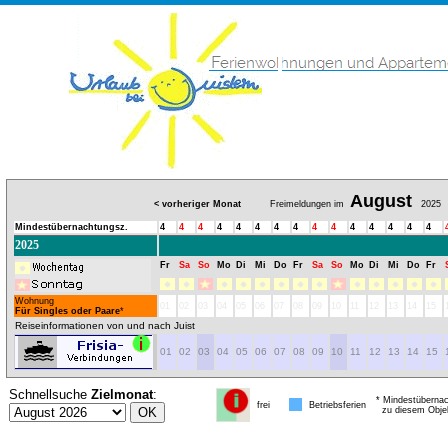
August
< vorheriger Monat
Freimeldungen im
2025
Mindestübernachtungsz.
4
4
4
4
4
4
4
4
4
4
4
4
4
4
4
2025
Fr
Sa
So
Mo
Di
Mi
Do
Fr
Sa
So
Mo
Di
Mi
Do
Fr
Wohnung
01
02
03
04
05
06
07
08
09
10
11
12
13
14
15
Für Singles oder Paare
*
Reiseinformationen von und nach Juist
01
02
03
04
05
06
07
08
09
10
11
12
13
14
15
Schnellsuche
Zielmonat
:
* Mindestübernac
frei
Betriebsferien
zu diesem Obje