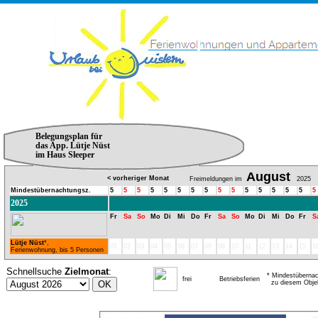
Belegungsplan für
das App. Lütje Nüst
im Haus Sleeper
August
< vorheriger Monat
Freimeldungen im
2025
Mindestübernachtungsz.
5
5
5
5
5
5
5
5
5
5
5
5
5
5
5
5
2025
Fr
Sa
So
Mo
Di
Mi
Do
Fr
Sa
So
Mo
Di
Mi
Do
Fr
S
Lütje Nüst
*,
01
02
03
04
05
06
07
08
09
10
11
12
13
14
15
1
Ferienwohnung, bis 5 Personen
Schnellsuche
Zielmonat
:
* Mindestübernac
frei
Betriebsferien
zu diesem Obje