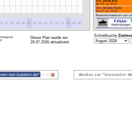
Woh.
Bunte Kuh
16
17
18
19
20
21
22
23
24
25
26
27
28
29
30
bis 2 P. ca. 22 m²
Woh.
Golden Hinde
16
17
18
19
20
21
22
23
24
25
26
27
28
29
30
bis 2 P. ca. 25 m²
Reiseinformationen von un
16
17
18
19
20
21
22
23
24
25
26
27
28
29
30
Schnellsuche
Zielmo
Dieser Plan wurde am
htungszeit
kt
29.07.2026 aktualisiert.