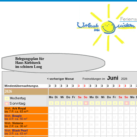
Belegungsplan für
Haus Kiebitzeck
im schönen Loog
Juni
< vorheriger Monat
Freimeldungen im
2026
Mindestübernachtungsz.
3
3
3
3
3
3
3
3
3
3
3
3
3
3
3
2026
Mo
Di
Mi
Do
Fr
Sa
So
Mo
Di
Mi
Do
Fr
Sa
So
Mo
Woh.
Ark Royal
01
02
03
04
05
06
07
08
09
10
11
12
13
14
15
bis 7 P. ca. 83 m²*
Woh.
Beagle
01
02
03
04
05
06
07
08
09
10
11
12
13
14
15
bis 4 P. ca. 50 m²
Woh.
Victoria
01
02
03
04
05
06
07
08
09
10
11
12
13
14
15
bis 2 P. ca. 36 m²
Woh.
Black Pearl
01
02
03
04
05
06
07
08
09
10
11
12
13
14
15
bis 3 P. ca. 43 m²