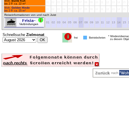
Woh.
Bunte Kuh
01
02
03
04
05
06
07
08
09
10
11
12
13
14
15
bis 2 P. ca. 22 m²
Woh.
Golden Hinde
01
02
03
04
05
06
07
08
09
10
11
12
13
14
15
bis 2 P. ca. 25 m²
Reiseinformationen von und nach Juist
01
02
03
04
05
06
07
08
09
10
11
12
13
14
15
Schnellsuche
Zielmonat
:
* Mindestübernac
frei
Betriebsferien
zu diesem Obje