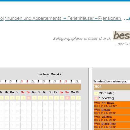
nächster Monat >
3
3
3
3
3
3
3
3
3
3
3
3
3
3
3
Mindestübernachtungsz.
2026
Di
Mi
Do
Fr
Sa
So
Mo
Di
Mi
Do
Fr
Sa
So
Mo
Di
Woh.
Ark Royal
16
17
18
19
20
21
22
23
24
25
26
27
28
29
30
bis 7 P. ca. 83 m²*
Woh.
Beagle
16
17
18
19
20
21
22
23
24
25
26
27
28
29
30
bis 4 P. ca. 50 m²
Woh.
Victoria
16
17
18
19
20
21
22
23
24
25
26
27
28
29
30
bis 2 P. ca. 36 m²
Woh.
Black Pearl
16
17
18
19
20
21
22
23
24
25
26
27
28
29
30
bis 3 P. ca. 43 m²