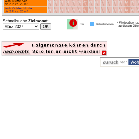
Woh.
Bunte Kuh
01
02
03
04
05
06
07
08
09
10
11
12
13
14
15
1
bis 2 P. ca. 22 m²
Woh.
Golden Hinde
01
02
03
04
05
06
07
08
09
10
11
12
13
14
15
1
bis 2 P. ca. 25 m²
Schnellsuche
Zielmonat
:
* Mindestübernac
frei
Betriebsferien
zu diesem Obje