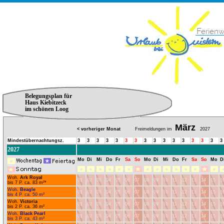
Belegungsplan für
Haus Kiebitzeck
im schönen Loog
März
< vorheriger Monat
Freimeldungen im
2027
Mindestübernachtungsz.
3
3
3
3
3
3
3
3
3
3
3
3
3
3
3
3
2027
Mo
Di
Mi
Do
Fr
Sa
So
Mo
Di
Mi
Do
Fr
Sa
So
Mo
D
Woh.
Ark Royal
01
02
03
04
05
06
07
08
09
10
11
12
13
14
15
1
bis 7 P. ca. 83 m²*
Woh.
Beagle
01
02
03
04
05
06
07
08
09
10
11
12
13
14
15
1
bis 4 P. ca. 50 m²
Woh.
Victoria
01
02
03
04
05
06
07
08
09
10
11
12
13
14
15
1
bis 2 P. ca. 36 m²
Woh.
Black Pearl
01
02
03
04
05
06
07
08
09
10
11
12
13
14
15
1
bis 3 P. ca. 43 m²