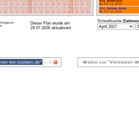
Woh.
Bunte Kuh
6
17
18
19
20
21
22
23
24
25
26
27
28
29
30
31
bis 2 P. ca. 22 m²
Woh.
Golden Hinde
6
17
18
19
20
21
22
23
24
25
26
27
28
29
30
31
bis 2 P. ca. 25 m²
Schnellsuche
Zielmon
Dieser Plan wurde am
htungszeit
kt
29.07.2026 aktualisiert.