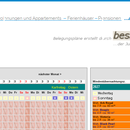
nächster Monat >
3
3
3
3
3
3
3
3
3
3
3
3
3
3
3
Mindestübernachtungsz.
2027
Karfreitag
Ostern
i
Mi
Do
Fr
Sa
So
Mo
Di
Mi
Do
Fr
Sa
So
Mo
Di
Mi
Woh.
Ark Royal
6
17
18
19
20
21
22
23
24
25
26
27
28
29
30
31
bis 7 P. ca. 83 m²*
Woh.
Beagle
6
17
18
19
20
21
22
23
24
25
26
27
28
29
30
31
bis 4 P. ca. 50 m²
Woh.
Victoria
6
17
18
19
20
21
22
23
24
25
26
27
28
29
30
31
bis 2 P. ca. 36 m²
Woh.
Black Pearl
6
17
18
19
20
21
22
23
24
25
26
27
28
29
30
31
bis 3 P. ca. 43 m²