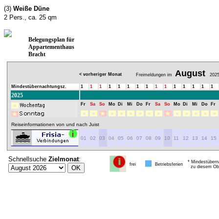
(3)
Weiße Düne
2 Pers., ca. 25 qm
Belegungsplan für
Appartementhaus
Bracht
August
< vorheriger Monat
Freimeldungen im
202
Mindestübernachtungsz.
1
1
1
1
1
1
1
1
1
1
1
1
1
1
1
2025
Fr
Sa
So
Mo
Di
Mi
Do
Fr
Sa
So
Mo
Di
Mi
Do
Fr
Reiseinformationen von und nach Juist
01
02
03
04
05
06
07
08
09
10
11
12
13
14
15
Schnellsuche
Zielmonat
:
* Mindestübern
frei
Betriebsferien
zu diesem Obj