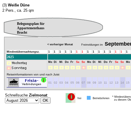
(3)
Weiße Düne
2 Pers., ca. 25 qm
Belegungsplan für
Appartementhaus
Bracht
Septembe
< vorheriger Monat
Freimeldungen im
Mindestübernachtungsz.
1
1
1
1
1
1
1
1
1
1
1
1
1
1
1
2025
Mo
Di
Mi
Do
Fr
Sa
So
Mo
Di
Mi
Do
Fr
Sa
So
Mo
Reiseinformationen von und nach Juist
01
02
03
04
05
06
07
08
09
10
11
12
13
14
15
Schnellsuche
Zielmonat
:
* Mindestübern
frei
Betriebsferien
zu diesem Obj