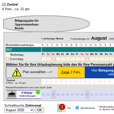
(2)
Zentral
4 Pers., ca. 31 qm
Belegungsplan für
Appartementhaus
Bracht
August
< vorheriger Monat
Freimeldungen im
202
Mindestübernachtungsz.
1
1
1
1
1
1
1
1
1
1
1
1
1
1
1
2025
Fr
Sa
So
Mo
Di
Mi
Do
Fr
Sa
So
Mo
Di
Mi
Do
Fr
Wählen Sie für Ihre Urlaubsplanung bitte den für Ihre Personenzah
Hier
Belegung
Plan auswählen ―>
Zeige
2 Pers.
unt
*
Zentral
01
02
03
04
05
06
07
08
09
10
11
12
13
14
15
4 Pers., ca. 31 qm
Reiseinformationen von und nach Juist
01
02
03
04
05
06
07
08
09
10
11
12
13
14
15
Schnellsuche
Zielmonat
:
* Mindestübern
frei
Betriebsferien
zu diesem Obj