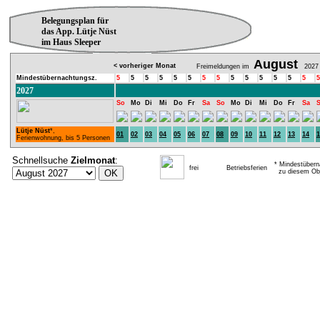
Belegungsplan für
das App. Lütje Nüst
im Haus Sleeper
August
< vorheriger Monat
Freimeldungen im
2027
Mindestübernachtungsz.
5
5
5
5
5
5
5
5
5
5
5
5
5
5
5
2027
So
Mo
Di
Mi
Do
Fr
Sa
So
Mo
Di
Mi
Do
Fr
Sa
Lütje Nüst
*,
01
02
03
04
05
06
07
08
09
10
11
12
13
14
1
Ferienwohnung, bis 5 Personen
Schnellsuche
Zielmonat
:
* Mindestübern
frei
Betriebsferien
zu diesem Obj