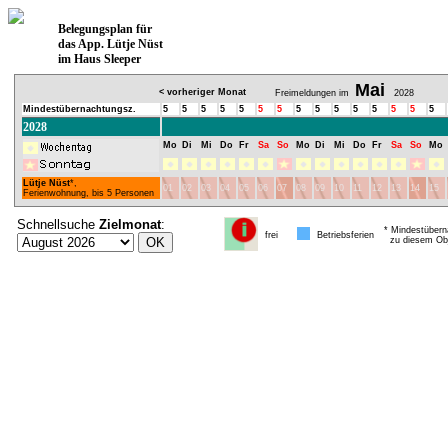
Belegungsplan für
das App. Lütje Nüst
im Haus Sleeper
Mai
< vorheriger Monat
Freimeldungen im
2028
Mindestübernachtungsz.
5
5
5
5
5
5
5
5
5
5
5
5
5
5
5
2028
Mo
Di
Mi
Do
Fr
Sa
So
Mo
Di
Mi
Do
Fr
Sa
So
Mo
Lütje Nüst
*,
01
02
03
04
05
06
07
08
09
10
11
12
13
14
15
Ferienwohnung, bis 5 Personen
Schnellsuche
Zielmonat
:
* Mindestübern
frei
Betriebsferien
zu diesem Obj