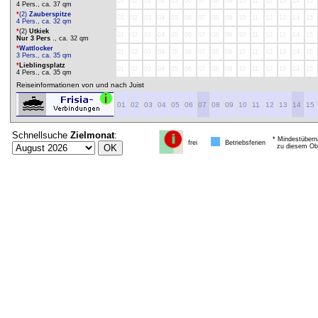
01
02
03
04
05
06
07
08
09
10
11
12
13
14
15
4 Pers., ca. 37 qm
*
(2)
Zauberspitze
01
02
03
04
05
06
07
08
09
10
11
12
13
14
15
4 Pers., ca. 32 qm
*
(2)
Utkiek
01
02
03
04
05
06
07
08
09
10
11
12
13
14
15
Nur 3 Pers
., ca. 32 qm
*
Wattlocker
01
02
03
04
05
06
07
08
09
10
11
12
13
14
15
3 Pers., ca. 35 qm
*
Lieblingsplatz
01
02
03
04
05
06
07
08
09
10
11
12
13
14
15
4 Pers., ca. 35 qm
Reiseinformationen von und nach Juist
01
02
03
04
05
06
07
08
09
10
11
12
13
14
15
Schnellsuche
Zielmonat
:
* Mindestübern
frei
Betriebsferien
zu diesem Obj