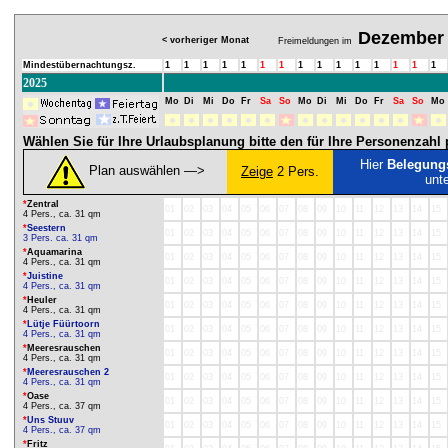
Dezember
< vorheriger Monat
Freimeldungen im
Mindestübernachtungsz.
1
1
1
1
1
1
1
1
1
1
1
1
1
1
1
2025
Mo
Di
Mi
Do
Fr
Sa
So
Mo
Di
Mi
Do
Fr
Sa
So
Mo
Wählen Sie für Ihre Urlaubsplanung bitte den für Ihre Personenzah
Hier
Belegung
Plan auswählen ―>
Zeige
2 Pers.
unt
*
Zentral
01
02
03
04
05
06
07
08
09
10
11
12
13
14
15
4 Pers., ca. 31 qm
*
Seestern
01
02
03
04
05
06
07
08
09
10
11
12
13
14
15
3 Pers. ca. 31 qm
*
Aquamarina
01
02
03
04
05
06
07
08
09
10
11
12
13
14
15
4 Pers., ca. 31 qm
*
Juistine
01
02
03
04
05
06
07
08
09
10
11
12
13
14
15
4 Pers., ca. 31 qm
*
Heuler
01
02
03
04
05
06
07
08
09
10
11
12
13
14
15
4 Pers., ca. 31 qm
*
Lütje Füürtoorn
01
02
03
04
05
06
07
08
09
10
11
12
13
14
15
4 Pers., ca. 31 qm
*
Meeresrauschen
01
02
03
04
05
06
07
08
09
10
11
12
13
14
15
4 Pers., ca. 31 qm
*
Meeresrauschen 2
01
02
03
04
05
06
07
08
09
10
11
12
13
14
15
4 Pers., ca. 31 qm
*
Oase
01
02
03
04
05
06
07
08
09
10
11
12
13
14
15
4 Pers., ca. 37 qm
*
Uns Stuuv
01
02
03
04
05
06
07
08
09
10
11
12
13
14
15
4 Pers., ca. 37 qm
*
Fritz