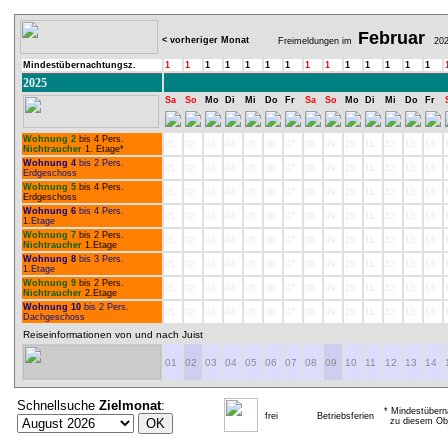
Februar
< vorheriger Monat
Freimeldungen im
202
Mindestübernachtungsz.
1
1
1
1
1
1
1
1
1
1
1
1
1
1
2025
Sa
So
Mo
Di
Mi
Do
Fr
Sa
So
Mo
Di
Mi
Do
Fr
Wohnung 2
bis 4 Pers.
01
02
03
04
05
06
07
08
09
10
11
12
13
14
Nichtraucher
1. Etage*
Wohnung 4
bis 2 Pers.
01
02
03
04
05
06
07
08
09
10
11
12
13
14
Erdgeschoss
Wohnung 5
bis 4 Pers.
01
02
03
04
05
06
07
08
09
10
11
12
13
14
Erdgeschoss
Wohnung 6
bis 4 Pers.
01
02
03
04
05
06
07
08
09
10
11
12
13
14
1.Etage
Wohnung 7
bis 2 Pers.
01
02
03
04
05
06
07
08
09
10
11
12
13
14
Nichtraucher
1.Etage
Wohnung 8
bis 3 Pers.
01
02
03
04
05
06
07
08
09
10
11
12
13
14
1.Etage
Wohnung 9
bis 2 Pers.
01
02
03
04
05
06
07
08
09
10
11
12
13
14
Nichtraucher
2.Etage
Wohnung 10
bis 2 Pers.
01
02
03
04
05
06
07
08
09
10
11
12
13
14
Dachgeschoss
Reiseinformationen von und nach Juist
01
02
03
04
05
06
07
08
09
10
11
12
13
14
Schnellsuche
Zielmonat
:
* Mindestübern
frei
Betriebsferien
zu diesem Obj