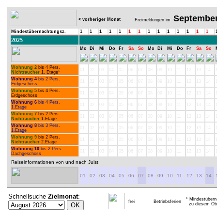
Septembe
< vorheriger Monat
Freimeldungen im
Mindestübernachtungsz.
1
1
1
1
1
1
1
1
1
1
1
1
1
1
2025
Mo
Di
Mi
Do
Fr
Sa
So
Mo
Di
Mi
Do
Fr
Sa
So
Wohnung 2
bis 4 Pers.
01
02
03
04
05
06
07
08
09
10
11
12
13
14
Nichtraucher
1. Etage*
Wohnung 4
bis 2 Pers.
01
02
03
04
05
06
07
08
09
10
11
12
13
14
Erdgeschoss
Wohnung 5
bis 4 Pers.
01
02
03
04
05
06
07
08
09
10
11
12
13
14
Erdgeschoss
Wohnung 6
bis 4 Pers.
01
02
03
04
05
06
07
08
09
10
11
12
13
14
1.Etage
Wohnung 7
bis 2 Pers.
01
02
03
04
05
06
07
08
09
10
11
12
13
14
Nichtraucher
1.Etage
Wohnung 8
bis 3 Pers.
01
02
03
04
05
06
07
08
09
10
11
12
13
14
1.Etage
Wohnung 9
bis 2 Pers.
01
02
03
04
05
06
07
08
09
10
11
12
13
14
Nichtraucher
2.Etage
Wohnung 10
bis 2 Pers.
01
02
03
04
05
06
07
08
09
10
11
12
13
14
Dachgeschoss
Reiseinformationen von und nach Juist
01
02
03
04
05
06
07
08
09
10
11
12
13
14
Schnellsuche
Zielmonat
:
* Mindestübern
frei
Betriebsferien
zu diesem Obj