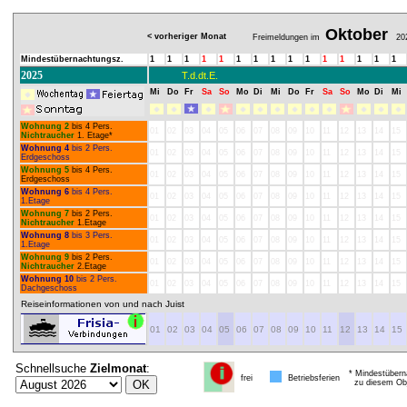
Oktober
< vorheriger Monat
Freimeldungen im
20
Mindestübernachtungsz.
1
1
1
1
1
1
1
1
1
1
1
1
1
1
1
2025
T.d.dt.E.
Mi
Do
Fr
Sa
So
Mo
Di
Mi
Do
Fr
Sa
So
Mo
Di
Mi
Wohnung 2
bis 4 Pers.
01
02
03
04
05
06
07
08
09
10
11
12
13
14
15
Nichtraucher
1. Etage*
Wohnung 4
bis 2 Pers.
01
02
03
04
05
06
07
08
09
10
11
12
13
14
15
Erdgeschoss
Wohnung 5
bis 4 Pers.
01
02
03
04
05
06
07
08
09
10
11
12
13
14
15
Erdgeschoss
Wohnung 6
bis 4 Pers.
01
02
03
04
05
06
07
08
09
10
11
12
13
14
15
1.Etage
Wohnung 7
bis 2 Pers.
01
02
03
04
05
06
07
08
09
10
11
12
13
14
15
Nichtraucher
1.Etage
Wohnung 8
bis 3 Pers.
01
02
03
04
05
06
07
08
09
10
11
12
13
14
15
1.Etage
Wohnung 9
bis 2 Pers.
01
02
03
04
05
06
07
08
09
10
11
12
13
14
15
Nichtraucher
2.Etage
Wohnung 10
bis 2 Pers.
01
02
03
04
05
06
07
08
09
10
11
12
13
14
15
Dachgeschoss
Reiseinformationen von und nach Juist
01
02
03
04
05
06
07
08
09
10
11
12
13
14
15
Schnellsuche
Zielmonat
:
* Mindestübern
frei
Betriebsferien
zu diesem Obj