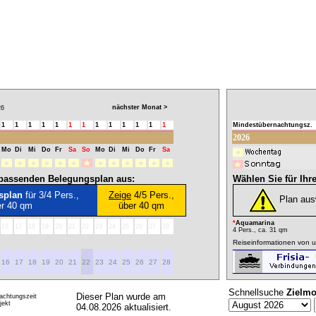
nächster Monat >
6
1
1
1
1
1
1
1
1
1
1
1
1
1
Mindestübernachtungsz.
2026
Mo
Di
Mi
Do
Fr
Sa
So
Mo
Di
Mi
Do
Fr
Sa
l passenden Belegungsplan aus:
Wählen Sie für Ihr
splan
für 3/4 Pers.,
Zeige
4/5 Pers.,
Plan au
er 40 qm
über 40 qm
*
Aquamarina
16
17
18
19
20
21
22
23
24
25
26
27
28
4 Pers., ca. 31 qm
Reiseinformationen von u
16
17
18
19
20
21
22
23
24
25
26
27
28
Schnellsuche
Zielmo
Dieser Plan wurde am
achtungszeit
ekt
04.08.2026 aktualisiert.