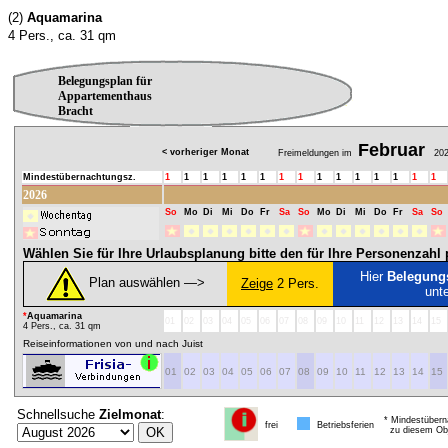
(2)
Aquamarina
4 Pers., ca. 31 qm
Belegungsplan für
Appartementhaus
Bracht
Februar
< vorheriger Monat
Freimeldungen im
202
Mindestübernachtungsz.
1
1
1
1
1
1
1
1
1
1
1
1
1
1
1
2026
So
Mo
Di
Mi
Do
Fr
Sa
So
Mo
Di
Mi
Do
Fr
Sa
So
Wählen Sie für Ihre Urlaubsplanung bitte den für Ihre Personenzah
Hier
Belegung
Plan auswählen ―>
Zeige
2 Pers.
unt
*
Aquamarina
01
02
03
04
05
06
07
08
09
10
11
12
13
14
15
4 Pers., ca. 31 qm
Reiseinformationen von und nach Juist
01
02
03
04
05
06
07
08
09
10
11
12
13
14
15
Schnellsuche
Zielmonat
:
* Mindestübern
frei
Betriebsferien
zu diesem Obj