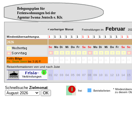
Belegungsplan für
Ferienwohnungen bei der
Agentur Iwona Jentsch e. Kfr.
Februar
< vorheriger Monat
Freimeldungen im
202
Mindestübernachtungsz.
1
1
1
1
1
1
1
1
1
1
1
1
1
1
1
2026
So
Mo
Di
Mi
Do
Fr
Sa
So
Mo
Di
Mi
Do
Fr
Sa
So
FeWo
Bilge
01
02
03
04
05
06
07
08
09
10
11
12
13
14
15
Hs. Seute Seern
bis 3 (4) P.
Reiseinformationen von und nach Juist
01
02
03
04
05
06
07
08
09
10
11
12
13
14
15
Schnellsuche
Zielmonat
:
* Mindestübern
frei
Betriebsferien
zu diesem Obj