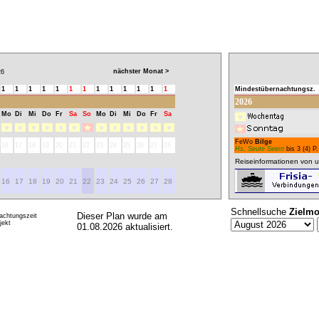
nächster Monat >
6
1
1
1
1
1
1
1
1
1
1
1
1
1
Mindestübernachtungsz.
2026
Mo
Di
Mi
Do
Fr
Sa
So
Mo
Di
Mi
Do
Fr
Sa
FeWo
Bilge
16
17
18
19
20
21
22
23
24
25
26
27
28
Hs. Seute Seern
bis 3 (4) P.
Reiseinformationen von u
16
17
18
19
20
21
22
23
24
25
26
27
28
Schnellsuche
Zielmo
Dieser Plan wurde am
achtungszeit
ekt
01.08.2026 aktualisiert.