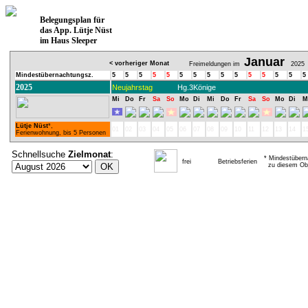
Belegungsplan für
das App. Lütje Nüst
im Haus Sleeper
Januar
< vorheriger Monat
Freimeldungen im
2025
Mindestübernachtungsz.
5
5
5
5
5
5
5
5
5
5
5
5
5
5
5
2025
Neujahrstag
Hg.3Könige
Mi
Do
Fr
Sa
So
Mo
Di
Mi
Do
Fr
Sa
So
Mo
Di
M
Lütje Nüst
*,
01
02
03
04
05
06
07
08
09
10
11
12
13
14
1
Ferienwohnung, bis 5 Personen
Schnellsuche
Zielmonat
:
* Mindestübern
frei
Betriebsferien
zu diesem Obj