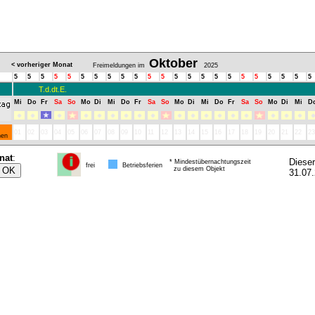
Oktober
< vorheriger Monat
Freimeldungen im
2025
5
5
5
5
5
5
5
5
5
5
5
5
5
5
5
5
5
5
5
5
5
5
5
T.d.dt.E.
Mi
Do
Fr
Sa
So
Mo
Di
Mi
Do
Fr
Sa
So
Mo
Di
Mi
Do
Fr
Sa
So
Mo
Di
Mi
D
01
02
03
04
05
06
07
08
09
10
11
12
13
14
15
16
17
18
19
20
21
22
23
nen
nat
:
Diese
* Mindestübernachtungszeit
frei
Betriebsferien
zu diesem Objekt
31.07.