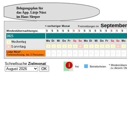
Belegungsplan für
das App. Lütje Nüst
im Haus Sleeper
September
< vorheriger Monat
Freimeldungen im
Mindestübernachtungsz.
5
5
5
5
5
5
5
5
5
5
5
5
5
5
5
2025
Mo
Di
Mi
Do
Fr
Sa
So
Mo
Di
Mi
Do
Fr
Sa
So
Mo
Lütje Nüst
*,
01
02
03
04
05
06
07
08
09
10
11
12
13
14
15
Ferienwohnung, bis 5 Personen
Schnellsuche
Zielmonat
:
* Mindestübern
frei
Betriebsferien
zu diesem Obj