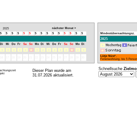
nächster Monat >
2025
5
5
5
5
5
5
5
5
5
5
5
5
5
5
5
Mindestübernachtungsz.
2025
Di
Mi
Do
Fr
Sa
So
Mo
Di
Mi
Do
Fr
Sa
So
Mo
Di
Lütje Nüst
*,
16
17
18
19
20
21
22
23
24
25
26
27
28
29
30
Ferienwohnung, bis 5 Perso
Schnellsuche
Zielmo
Dieser Plan wurde am
achtungszeit
ekt
31.07.2026 aktualisiert.