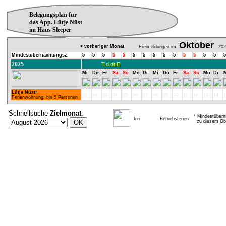
Belegungsplan für
das App. Lütje Nüst
im Haus Sleeper
Oktober
< vorheriger Monat
Freimeldungen im
202
Mindestübernachtungsz.
5
5
5
5
5
5
5
5
5
5
5
5
5
5
5
2025
T.d.dt.E.
Mi
Do
Fr
Sa
So
Mo
Di
Mi
Do
Fr
Sa
So
Mo
Di
Lütje Nüst
*,
01
02
03
04
05
06
07
08
09
10
11
12
13
14
1
Ferienwohnung, bis 5 Personen
Schnellsuche
Zielmonat
:
* Mindestübern
frei
Betriebsferien
zu diesem Obj