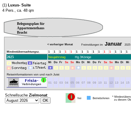
(1)
Luxus- Suite
4 Pers., ca. 48 qm
Belegungsplan für
Appartementhaus
Bracht
Januar
< vorheriger Monat
Freimeldungen im
2025
Mindestübernachtungsz.
1
1
1
1
1
1
1
1
1
1
1
1
1
1
1
2025
Neujahrstag
Hg.3Könige
Mi
Do
Fr
Sa
So
Mo
Di
Mi
Do
Fr
Sa
So
Mo
Di
Mi
Reiseinformationen von und nach Juist
01
02
03
04
05
06
07
08
09
10
11
12
13
14
15
Schnellsuche
Zielmonat
:
* Mindestübern
frei
Betriebsferien
zu diesem Obj