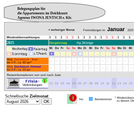
Belegungsplan für
die Appartements im Deichknutt
Agentur IWONA JENTSCH e. Kfr.
Januar
< vorheriger Monat
Freimeldungen im
2025
Mindestübernachtungsz.
1
1
1
1
1
1
1
1
1
1
1
1
1
1
1
2025
Neujahrstag
Hg.3Könige
Mi
Do
Fr
Sa
So
Mo
Di
Mi
Do
Fr
Sa
So
Mo
Di
Mi
Woh.
Deichknutt - Watt
01
02
03
04
05
06
07
08
09
10
11
12
13
14
15
bis 5 P., ca. 80 qm*
Woh.
Deichknutt -Himmel
01
02
03
04
05
06
07
08
09
10
11
12
13
14
15
bis 4 P., ca. 40 qm
Reiseinformationen von und nach Juist
01
02
03
04
05
06
07
08
09
10
11
12
13
14
15
Schnellsuche
Zielmonat
:
* Mindestübern
frei
Betriebsferien
zu diesem Obj