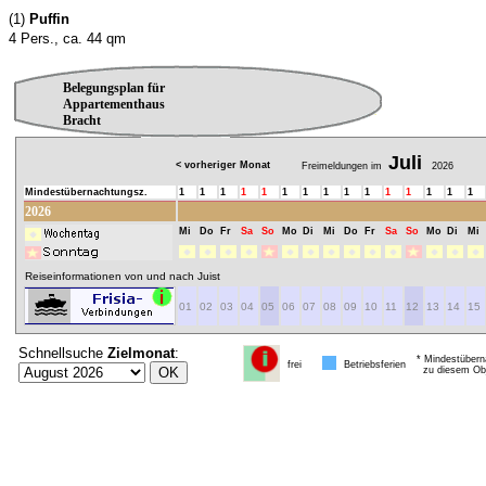
(1)
Puffin
4 Pers., ca. 44 qm
Belegungsplan für
Appartementhaus
Bracht
Juli
< vorheriger Monat
Freimeldungen im
2026
Mindestübernachtungsz.
1
1
1
1
1
1
1
1
1
1
1
1
1
1
1
2026
Mi
Do
Fr
Sa
So
Mo
Di
Mi
Do
Fr
Sa
So
Mo
Di
Mi
Reiseinformationen von und nach Juist
01
02
03
04
05
06
07
08
09
10
11
12
13
14
15
Schnellsuche
Zielmonat
:
* Mindestübern
frei
Betriebsferien
zu diesem Obj