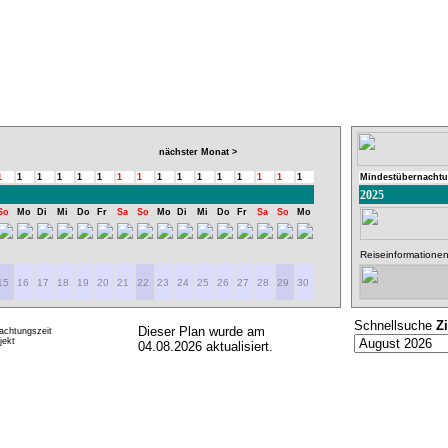
nächster Monat >
1
1
1
1
1
1
1
1
1
1
1
1
1
1
1
1
Mindestübernachtu
2025
So
Mo
Di
Mi
Do
Fr
Sa
So
Mo
Di
Mi
Do
Fr
Sa
So
Mo
Reiseinformationen
15
16
17
18
19
20
21
22
23
24
25
26
27
28
29
30
Schnellsuche
Z
Dieser Plan wurde am
achtungszeit
ekt
04.08.2026 aktualisiert.