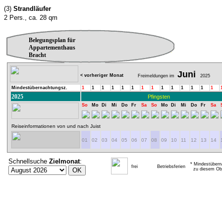
(3)
Strandläufer
2 Pers., ca. 28 qm
Belegungsplan für
Appartementhaus
Bracht
Juni
< vorheriger Monat
Freimeldungen im
2025
Mindestübernachtungsz.
1
1
1
1
1
1
1
1
1
1
1
1
1
1
2025
Pfingsten
So
Mo
Di
Mi
Do
Fr
Sa
So
Mo
Di
Mi
Do
Fr
Sa
Reiseinformationen von und nach Juist
01
02
03
04
05
06
07
08
09
10
11
12
13
14
Schnellsuche
Zielmonat
:
* Mindestübern
frei
Betriebsferien
zu diesem Obj