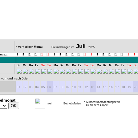
Juli
< vorheriger Monat
Freimeldungen im
2025
ngsz.
1
1
1
1
1
1
1
1
1
1
1
1
1
1
1
1
1
1
1
1
Di
Mi
Do
Fr
Sa
So
Mo
Di
Mi
Do
Fr
Sa
So
Mo
Di
Mi
Do
Fr
Sa
So
 von und nach Juist
01
02
03
04
05
06
07
08
09
10
11
12
13
14
15
16
17
18
19
20
ielmonat
:
* Mindestübernachtungszeit
frei
Betriebsferien
zu diesem Objekt