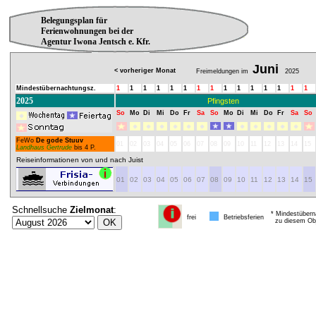
Belegungsplan für
Ferienwohnungen bei der
Agentur Iwona Jentsch e. Kfr.
Juni
< vorheriger Monat
Freimeldungen im
2025
Mindestübernachtungsz.
1
1
1
1
1
1
1
1
1
1
1
1
1
1
1
2025
Pfingsten
So
Mo
Di
Mi
Do
Fr
Sa
So
Mo
Di
Mi
Do
Fr
Sa
So
FeWo
De gode Stuuv
01
02
03
04
05
06
07
08
09
10
11
12
13
14
15
Landhaus Gertrude
bis 4 P.
Reiseinformationen von und nach Juist
01
02
03
04
05
06
07
08
09
10
11
12
13
14
15
Schnellsuche
Zielmonat
:
* Mindestübern
frei
Betriebsferien
zu diesem Obj