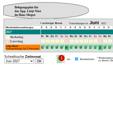
Belegungsplan für
das App. Lütje Nüst
im Haus Sleeper
Juni
< vorheriger Monat
Freimeldungen im
2027
Mindestübernachtungsz.
5
5
5
5
5
5
5
5
5
5
5
5
5
5
5
2027
Di
Mi
Do
Fr
Sa
So
Mo
Di
Mi
Do
Fr
Sa
So
Mo
Di
Lütje Nüst
*,
01
02
03
04
05
06
07
08
09
10
11
12
13
14
15
Ferienwohnung, bis 5 Personen
Schnellsuche
Zielmonat
:
* Mindestübern
frei
Betriebsferien
zu diesem Obj