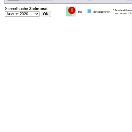
Schnellsuche
Zielmonat
:
* Mindestübern
frei
Betriebsferien
zu diesem Obj