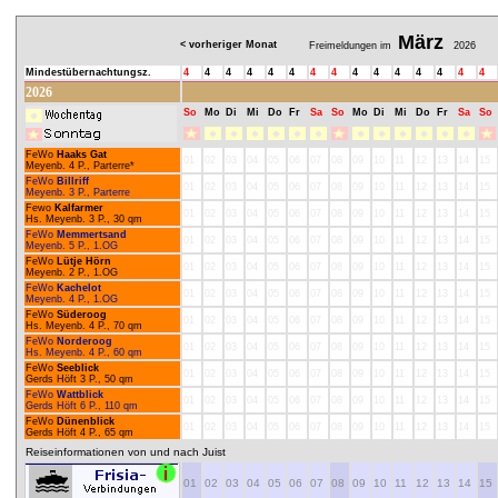
März
< vorheriger Monat
Freimeldungen im
2026
Mindestübernachtungsz.
4
4
4
4
4
4
4
4
4
4
4
4
4
4
4
2026
So
Mo
Di
Mi
Do
Fr
Sa
So
Mo
Di
Mi
Do
Fr
Sa
So
FeWo
Haaks Gat
01
02
03
04
05
06
07
08
09
10
11
12
13
14
15
Meyenb. 4 P., Parterre*
FeWo
Billriff
01
02
03
04
05
06
07
08
09
10
11
12
13
14
15
Meyenb. 3 P., Parterre
Fewo
Kalfarmer
01
02
03
04
05
06
07
08
09
10
11
12
13
14
15
Hs. Meyenb. 3 P., 30 qm
FeWo
Memmertsand
01
02
03
04
05
06
07
08
09
10
11
12
13
14
15
Meyenb. 5 P., 1.OG
FeWo
Lütje Hörn
01
02
03
04
05
06
07
08
09
10
11
12
13
14
15
Meyenb. 2 P., 1.OG
FeWo
Kachelot
01
02
03
04
05
06
07
08
09
10
11
12
13
14
15
Meyenb. 4 P., 1.OG
FeWo
Süderoog
01
02
03
04
05
06
07
08
09
10
11
12
13
14
15
Hs. Meyenb. 4 P., 70 qm
FeWo
Norderoog
01
02
03
04
05
06
07
08
09
10
11
12
13
14
15
Hs. Meyenb. 4 P., 60 qm
FeWo
Seeblick
01
02
03
04
05
06
07
08
09
10
11
12
13
14
15
Gerds Höft 3 P., 50 qm
FeWo
Wattblick
01
02
03
04
05
06
07
08
09
10
11
12
13
14
15
Gerds Höft 6 P., 110 qm
FeWo
Dünenblick
01
02
03
04
05
06
07
08
09
10
11
12
13
14
15
Gerds Höft 4 P., 65 qm
Reiseinformationen von und nach Juist
01
02
03
04
05
06
07
08
09
10
11
12
13
14
15