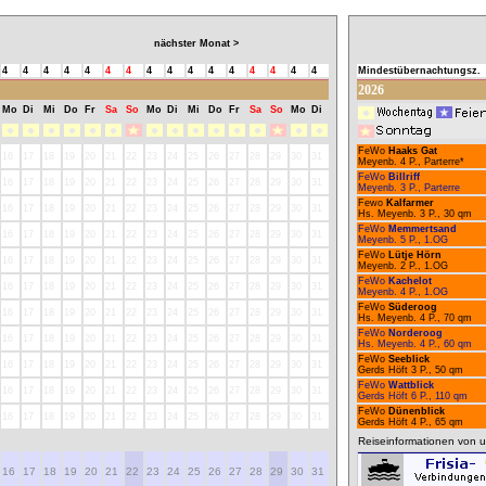
nächster Monat >
4
4
4
4
4
4
4
4
4
4
4
4
4
4
4
4
Mindestübernachtungsz.
2026
Mo
Di
Mi
Do
Fr
Sa
So
Mo
Di
Mi
Do
Fr
Sa
So
Mo
Di
FeWo
Haaks Gat
16
17
18
19
20
21
22
23
24
25
26
27
28
29
30
31
Meyenb. 4 P., Parterre*
FeWo
Billriff
16
17
18
19
20
21
22
23
24
25
26
27
28
29
30
31
Meyenb. 3 P., Parterre
Fewo
Kalfarmer
16
17
18
19
20
21
22
23
24
25
26
27
28
29
30
31
Hs. Meyenb. 3 P., 30 qm
FeWo
Memmertsand
16
17
18
19
20
21
22
23
24
25
26
27
28
29
30
31
Meyenb. 5 P., 1.OG
FeWo
Lütje Hörn
16
17
18
19
20
21
22
23
24
25
26
27
28
29
30
31
Meyenb. 2 P., 1.OG
FeWo
Kachelot
16
17
18
19
20
21
22
23
24
25
26
27
28
29
30
31
Meyenb. 4 P., 1.OG
FeWo
Süderoog
16
17
18
19
20
21
22
23
24
25
26
27
28
29
30
31
Hs. Meyenb. 4 P., 70 qm
FeWo
Norderoog
16
17
18
19
20
21
22
23
24
25
26
27
28
29
30
31
Hs. Meyenb. 4 P., 60 qm
FeWo
Seeblick
16
17
18
19
20
21
22
23
24
25
26
27
28
29
30
31
Gerds Höft 3 P., 50 qm
FeWo
Wattblick
16
17
18
19
20
21
22
23
24
25
26
27
28
29
30
31
Gerds Höft 6 P., 110 qm
FeWo
Dünenblick
16
17
18
19
20
21
22
23
24
25
26
27
28
29
30
31
Gerds Höft 4 P., 65 qm
Reiseinformationen von u
16
17
18
19
20
21
22
23
24
25
26
27
28
29
30
31