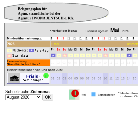
Belegungsplan für
Aptm. strandläufer bei der
Agentur IWONA JENTSCH e. Kfr.
Mai
< vorheriger Monat
Freimeldungen im
2026
Mindestübernachtungsz.
1
1
1
1
1
1
1
1
1
1
1
1
1
1
1
2026
1.Mai
Himmelf
Fr
Sa
So
Mo
Di
Mi
Do
Fr
Sa
So
Mo
Di
Mi
Do
Fr
Ferienwohnung
01
02
03
04
05
06
07
08
09
10
11
12
13
14
15
Strandläufer
bis 4 Pers.*
Reiseinformationen von und nach Juist
01
02
03
04
05
06
07
08
09
10
11
12
13
14
15
Schnellsuche
Zielmonat
:
* Mindestübern
frei
Betriebsferien
zu diesem Obj