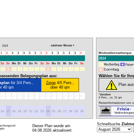
nächster Monat >
2024
1
1
1
1
1
1
1
1
1
1
1
1
1
1
1
Mindestübernachtungsz.
2024
Sa
So
Mo
Di
Mi
Do
Fr
Sa
So
Mo
Di
Mi
Do
Fr
Sa
l passenden Belegungsplan aus:
Wählen Sie für Ihr
splan
für 3/4 Pers.,
Zeige
4/5 Pers.,
Plan au
er 40 qm
über 40 qm
*
Juistine
16
17
18
19
20
21
22
23
24
25
26
27
28
29
30
4 Pers., ca. 31 qm
Reiseinformationen von u
16
17
18
19
20
21
22
23
24
25
26
27
28
29
30
Schnellsuche
Zielmo
Dieser Plan wurde am
achtungszeit
ekt
04.08.2026 aktualisiert.