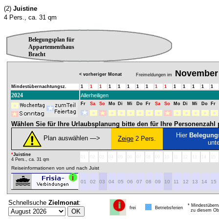
(2)
Juistine
4 Pers., ca. 31 qm
Belegungsplan für
Appartementhaus
Bracht
November
< vorheriger Monat
Freimeldungen im
Mindestübernachtungsz.
1
1
1
1
1
1
1
1
1
1
1
1
1
1
1
2024
Allerheiligen
Fr
Sa
So
Mo
Di
Mi
Do
Fr
Sa
So
Mo
Di
Mi
Do
Fr
Wählen Sie für Ihre Urlaubsplanung bitte den für Ihre Personenzah
Hier
Belegung
Plan auswählen ―>
Zeige
2 Pers.
unt
*
Juistine
01
02
03
04
05
06
07
08
09
10
11
12
13
14
15
4 Pers., ca. 31 qm
Reiseinformationen von und nach Juist
01
02
03
04
05
06
07
08
09
10
11
12
13
14
15
Schnellsuche
Zielmonat
:
* Mindestübern
frei
Betriebsferien
zu diesem Obj