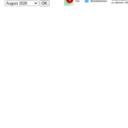
frei
Betriebsferien
zu diesem Obj