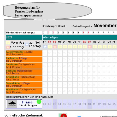
Belegungsplan für
Pension Ludwigslust
Ferienappartements
November
< vorheriger Monat
Freimeldungen im
Mindestübernachtungsz.
7
7
7
7
7
7
7
7
7
7
7
7
7
7
7
2024
Allerheiligen
Fr
Sa
So
Mo
Di
Mi
Do
Fr
Sa
So
Mo
Di
Mi
Do
Fr
Austernfischer
1.Etage
01
02
03
04
05
06
07
08
09
10
11
12
13
14
15
bis 2 Personen*
Lachmöve
1.Etage
01
02
03
04
05
06
07
08
09
10
11
12
13
14
15
bis 2 Personen
Sanddorn
Dachgeschoss
01
02
03
04
05
06
07
08
09
10
11
12
13
14
15
bis 4 Personen
Seehund
Halbgeschoss
01
02
03
04
05
06
07
08
09
10
11
12
13
14
15
für 1 Person
Knurrhahn
Halbgeschoss
01
02
03
04
05
06
07
08
09
10
11
12
13
14
15
für 1 Person
Strandläufer
1.Etage
01
02
03
04
05
06
07
08
09
10
11
12
13
14
15
bis 2 Personen
Wattflieder
Dachgeschoss
01
02
03
04
05
06
07
08
09
10
11
12
13
14
15
bis 2 Personen
Reiseinformationen von und nach Juist
01
02
03
04
05
06
07
08
09
10
11
12
13
14
15
Schnellsuche
Zielmonat
:
* Mindestübern