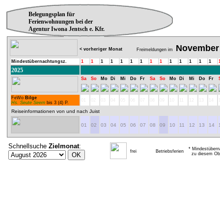
Belegungsplan für
Ferienwohnungen bei der
Agentur Iwona Jentsch e. Kfr.
November
< vorheriger Monat
Freimeldungen im
Mindestübernachtungsz.
1
1
1
1
1
1
1
1
1
1
1
1
1
1
2025
Sa
So
Mo
Di
Mi
Do
Fr
Sa
So
Mo
Di
Mi
Do
Fr
FeWo
Bilge
01
02
03
04
05
06
07
08
09
10
11
12
13
14
Hs. Seute Seern
bis 3 (4) P.
Reiseinformationen von und nach Juist
01
02
03
04
05
06
07
08
09
10
11
12
13
14
Schnellsuche
Zielmonat
:
* Mindestübern
frei
Betriebsferien
zu diesem Obj