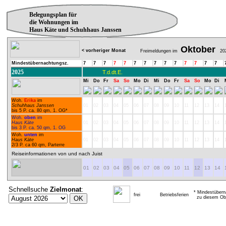
Belegungsplan für
die Wohnungen im
Haus Käte und Schuhhaus Janssen
Oktober
< vorheriger Monat
Freimeldungen im
20
Mindestübernachtungsz.
7
7
7
7
7
7
7
7
7
7
7
7
7
7
2025
T.d.dt.E.
Mi
Do
Fr
Sa
So
Mo
Di
Mi
Do
Fr
Sa
So
Mo
Di
Woh.
Erika
im
Schuhhaus Janssen
01
02
03
04
05
06
07
08
09
10
11
12
13
14
bis 5 P. ca. 80 qm, 1. OG*
Woh.
oben
im
Haus Käte
01
02
03
04
05
06
07
08
09
10
11
12
13
14
bis 3 P. ca. 50 qm, 1. OG
Woh.
unten
im
Haus Käte
01
02
03
04
05
06
07
08
09
10
11
12
13
14
2/3 P. ca 60 qm, Parterre
Reiseinformationen von und nach Juist
01
02
03
04
05
06
07
08
09
10
11
12
13
14
Schnellsuche
Zielmonat
:
* Mindestübern
frei
Betriebsferien
zu diesem Obj