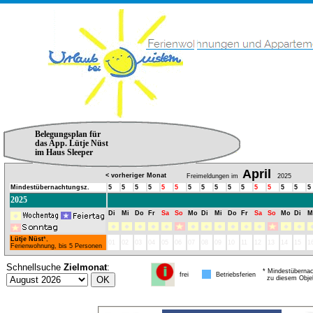
Belegungsplan für
das App. Lütje Nüst
im Haus Sleeper
April
< vorheriger Monat
Freimeldungen im
2025
Mindestübernachtungsz.
5
5
5
5
5
5
5
5
5
5
5
5
5
5
5
5
2025
Di
Mi
Do
Fr
Sa
So
Mo
Di
Mi
Do
Fr
Sa
So
Mo
Di
M
Lütje Nüst
*,
01
02
03
04
05
06
07
08
09
10
11
12
13
14
15
1
Ferienwohnung, bis 5 Personen
Schnellsuche
Zielmonat
:
* Mindestübernac
frei
Betriebsferien
zu diesem Obje