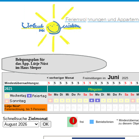
Belegungsplan für
das App. Lütje Nüst
im Haus Sleeper
Juni
< vorheriger Monat
Freimeldungen im
2025
Mindestübernachtungsz.
5
5
5
5
5
5
5
5
5
5
5
5
5
5
5
5
2025
Pfingsten
So
Mo
Di
Mi
Do
Fr
Sa
So
Mo
Di
Mi
Do
Fr
Sa
So
M
Lütje Nüst
*,
01
02
03
04
05
06
07
08
09
10
11
12
13
14
15
1
Ferienwohnung, bis 5 Personen
Schnellsuche
Zielmonat
:
* Mindestübernac
frei
Betriebsferien
zu diesem Obje