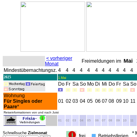
< vorheriger
Mai
Freimeldungen im
2
Monat
Mindestübernachtungsz.
4
4
4
4
4
4
4
4
4
4
4
2025
1.Mai
Do
Fr
Sa
So
Mo
Di
Mi
Do
Fr
Sa
So
Wohnung
Für Singles oder
01
02
03
04
05
06
07
08
09
10
11
Paare
*
Reiseinformationen von und nach Juist
01
02
03
04
05
06
07
08
09
10
11
Schnellsuche
Zielmonat
:
* M
frei
Betriebsferien