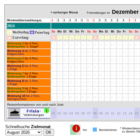
Dezember
< vorheriger Monat
Freimeldungen im
Mindestübernachtungsz.
1
1
1
1
1
1
1
1
1
1
1
1
1
1
1
2024
So
Mo
Di
Mi
Do
Fr
Sa
So
Mo
Di
Mi
Do
Fr
Sa
So
Wohnung 2
bis 4 Pers.
01
02
03
04
05
06
07
08
09
10
11
12
13
14
15
Nichtraucher
1. Etage*
Wohnung 4
bis 2 Pers.
01
02
03
04
05
06
07
08
09
10
11
12
13
14
15
Erdgeschoss
Wohnung 5
bis 4 Pers.
01
02
03
04
05
06
07
08
09
10
11
12
13
14
15
Erdgeschoss
Wohnung 6
bis 4 Pers.
01
02
03
04
05
06
07
08
09
10
11
12
13
14
15
1.Etage
Wohnung 7
bis 2 Pers.
01
02
03
04
05
06
07
08
09
10
11
12
13
14
15
Nichtraucher
1.Etage
Wohnung 8
bis 3 Pers.
01
02
03
04
05
06
07
08
09
10
11
12
13
14
15
1.Etage
Wohnung 9
bis 2 Pers.
01
02
03
04
05
06
07
08
09
10
11
12
13
14
15
Nichtraucher
2.Etage
Wohnung 10
bis 2 Pers.
01
02
03
04
05
06
07
08
09
10
11
12
13
14
15
Dachgeschoss
Reiseinformationen von und nach Juist
01
02
03
04
05
06
07
08
09
10
11
12
13
14
15
Schnellsuche
Zielmonat
:
* Mindestübern
frei
Betriebsferien
zu diesem Obj