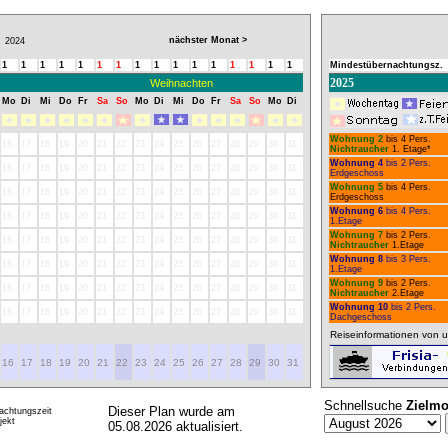
nächster Monat >
2024
1
1
1
1
1
1
1
1
1
1
1
1
1
1
1
1
Mindestübernachtungsz.
2025
Weihnachten
Mo
Di
Mi
Do
Fr
Sa
So
Mo
Di
Mi
Do
Fr
Sa
So
Mo
Di
Wohnung 2
bis 4 Pers.
16
17
18
19
20
21
22
23
24
25
26
27
28
29
30
31
Nichtraucher
1. Etage*
Wohnung 4
bis 2 Pers.
16
17
18
19
20
21
22
23
24
25
26
27
28
29
30
31
Erdgeschoss
Wohnung 5
bis 4 Pers.
16
17
18
19
20
21
22
23
24
25
26
27
28
29
30
31
Erdgeschoss
Wohnung 6
bis 4 Pers.
16
17
18
19
20
21
22
23
24
25
26
27
28
29
30
31
1.Etage
Wohnung 7
bis 2 Pers.
16
17
18
19
20
21
22
23
24
25
26
27
28
29
30
31
Nichtraucher
1.Etage
Wohnung 8
bis 3 Pers.
16
17
18
19
20
21
22
23
24
25
26
27
28
29
30
31
1.Etage
Wohnung 9
bis 2 Pers.
16
17
18
19
20
21
22
23
24
25
26
27
28
29
30
31
Nichtraucher
2.Etage
Wohnung 10
bis 2 Pers.
16
17
18
19
20
21
22
23
24
25
26
27
28
29
30
31
Dachgeschoss
Reiseinformationen von u
16
17
18
19
20
21
22
23
24
25
26
27
28
29
30
31
Schnellsuche
Zielmo
Dieser Plan wurde am
achtungszeit
ekt
05.08.2026 aktualisiert.