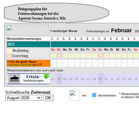
Belegungsplan für
Ferienwohnungen bei der
Agentur Iwona Jentsch e. Kfr.
Februar
< vorheriger Monat
Freimeldungen im
202
Mindestübernachtungsz.
1
1
1
1
1
1
1
1
1
1
1
1
1
1
1
2025
Sa
So
Mo
Di
Mi
Do
Fr
Sa
So
Mo
Di
Mi
Do
Fr
Sa
FeWo
De gode Stuuv
01
02
03
04
05
06
07
08
09
10
11
12
13
14
15
Landhaus Gertrude
bis 4 P.
Reiseinformationen von und nach Juist
01
02
03
04
05
06
07
08
09
10
11
12
13
14
15
Schnellsuche
Zielmonat
:
* Mindestübern
frei
Betriebsferien
zu diesem Obj