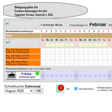
Belegungsplan für
Ferienwohnungen bei der
Agentur Iwona Jentsch e. Kfr.
Februar
< vorheriger Monat
Freimeldungen im
202
Mindestübernachtungsz.
1
1
1
1
1
1
1
1
1
1
1
1
1
1
1
2026
So
Mo
Di
Mi
Do
Fr
Sa
So
Mo
Di
Mi
Do
Fr
Sa
So
Wg.
4 A
Meerlavendel
01
02
03
04
05
06
07
08
09
10
11
12
13
14
15
FeWo bis 4 Personen*
Wg.
1 B
Ebbe und Flut
01
02
03
04
05
06
07
08
09
10
11
12
13
14
15
FeWo bis 6 Personen
Wg.
3 B
Wattn Blick
01
02
03
04
05
06
07
08
09
10
11
12
13
14
15
FeWo bis 4 Personen
Reiseinformationen von und nach Juist
01
02
03
04
05
06
07
08
09
10
11
12
13
14
15
Schnellsuche
Zielmonat
:
* Mindestübern
frei
Betriebsferien
zu diesem Obj