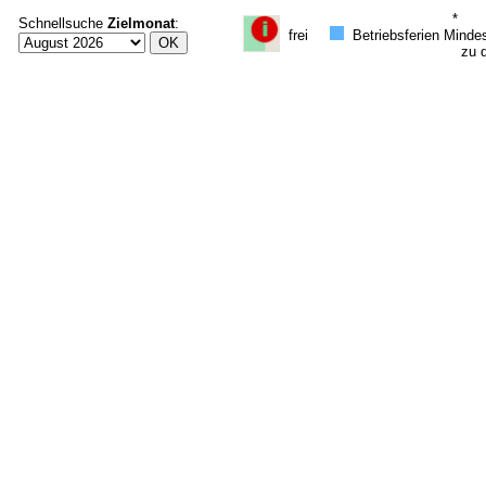
*
Schnellsuche
Zielmonat
:
frei
Betriebsferien
Mindes
zu di