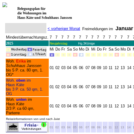
Belegungsplan für
die Wohnungen im
Haus Käte und Schuhhaus Janssen
Januar
< vorheriger Monat
Freimeldungen im
Mindestübernachtungsz.
7
7
7
7
7
7
7
7
7
7
7
7
7
7
2025
Neujahrstag
Hg.3Könige
Mi
Do
Fr
Sa
So
Mo
Di
Mi
Do
Fr
Sa
So
Mo
Di
Woh.
Erika
im
Schuhhaus Janssen
01
02
03
04
05
06
07
08
09
10
11
12
13
14
bis 5 P. ca. 80 qm, 1.
OG*
Woh.
oben
im
Haus Käte
01
02
03
04
05
06
07
08
09
10
11
12
13
14
bis 3 P. ca. 50 qm, 1.
OG
Woh.
unten
im
Haus Käte
01
02
03
04
05
06
07
08
09
10
11
12
13
14
2/3 P. ca 60 qm,
Parterre
Reiseinformationen von und nach Juist
01
02
03
04
05
06
07
08
09
10
11
12
13
14