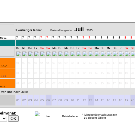
Juli
< vorheriger Monat
Freimeldungen im
2025
ngsz.
7
7
7
7
7
7
7
7
7
7
7
7
7
7
7
7
7
7
7
7
Di
Mi
Do
Fr
Sa
So
Mo
Di
Mi
Do
Fr
Sa
So
Mo
Di
Mi
Do
Fr
Sa
So
01
02
03
04
05
06
07
08
09
10
11
12
13
14
15
16
17
18
19
20
1. OG*
01
02
03
04
05
06
07
08
09
10
11
12
13
14
15
16
17
18
19
20
1. OG
01
02
03
04
05
06
07
08
09
10
11
12
13
14
15
16
17
18
19
20
terre
 von und nach Juist
01
02
03
04
05
06
07
08
09
10
11
12
13
14
15
16
17
18
19
20
ielmonat
:
* Mindestübernachtungszeit
frei
Betriebsferien
zu diesem Objekt