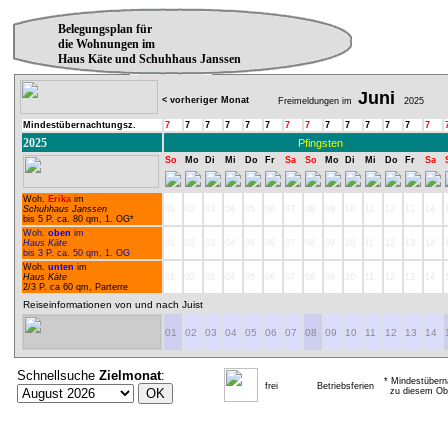
Belegungsplan für
die Wohnungen im
Haus Käte und Schuhhaus Janssen
Juni
< vorheriger Monat
Freimeldungen im
2025
Mindestübernachtungsz.
7
7
7
7
7
7
7
7
7
7
7
7
7
7
2025
Pfingsten
So
Mo
Di
Mi
Do
Fr
Sa
So
Mo
Di
Mi
Do
Fr
Sa
Woh.
Erika
im
Schuhhaus Janssen
01
02
03
04
05
06
07
08
09
10
11
12
13
14
bis 5 P. ca. 80 qm, 1. OG*
Woh.
oben
im
Haus Käte
01
02
03
04
05
06
07
08
09
10
11
12
13
14
bis 3 P. ca. 50 qm, 1. OG
Woh.
unten
im
Haus Käte
01
02
03
04
05
06
07
08
09
10
11
12
13
14
2/3 P. ca 60 qm, Parterre
Reiseinformationen von und nach Juist
01
02
03
04
05
06
07
08
09
10
11
12
13
14
Schnellsuche
Zielmonat
:
* Mindestübern
frei
Betriebsferien
zu diesem Obj