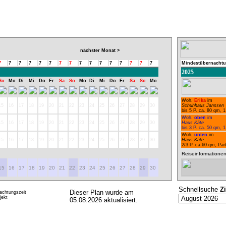
nächster Monat >
7
7
7
7
7
7
7
7
7
7
7
7
7
7
7
7
Mindestübernachtu
2025
So
Mo
Di
Mi
Do
Fr
Sa
So
Mo
Di
Mi
Do
Fr
Sa
So
Mo
Woh.
Erika
im
15
16
17
18
19
20
21
22
23
24
25
26
27
28
29
30
Schuhhaus Janssen
bis 5 P. ca. 80 qm, 
Woh.
oben
im
15
16
17
18
19
20
21
22
23
24
25
26
27
28
29
30
Haus Käte
bis 3 P. ca. 50 qm, 
Woh.
unten
im
15
16
17
18
19
20
21
22
23
24
25
26
27
28
29
30
Haus Käte
2/3 P. ca 60 qm, Par
Reiseinformationen
15
16
17
18
19
20
21
22
23
24
25
26
27
28
29
30
Schnellsuche
Z
Dieser Plan wurde am
achtungszeit
ekt
05.08.2026 aktualisiert.