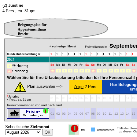
(2)
Juistine
4 Pers., ca. 31 qm
Belegungsplan für
Appartementhaus
Bracht
Septembe
< vorheriger Monat
Freimeldungen im
Mindestübernachtungsz.
1
1
1
1
1
1
1
1
1
1
1
1
1
1
1
2024
So
Mo
Di
Mi
Do
Fr
Sa
So
Mo
Di
Mi
Do
Fr
Sa
So
Wählen Sie für Ihre Urlaubsplanung bitte den für Ihre Personenzah
Hier
Belegung
Plan auswählen ―>
Zeige
2 Pers.
unt
*
Juistine
01
02
03
04
05
06
07
08
09
10
11
12
13
14
15
4 Pers., ca. 31 qm
Reiseinformationen von und nach Juist
01
02
03
04
05
06
07
08
09
10
11
12
13
14
15
Schnellsuche
Zielmonat
:
* Mindestübern
frei
Betriebsferien
zu diesem Obj