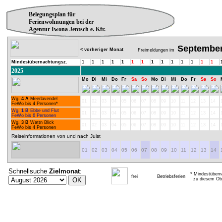
Belegungsplan für
Ferienwohnungen bei der
Agentur Iwona Jentsch e. Kfr.
Septembe
< vorheriger Monat
Freimeldungen im
Mindestübernachtungsz.
1
1
1
1
1
1
1
1
1
1
1
1
1
1
2025
Mo
Di
Mi
Do
Fr
Sa
So
Mo
Di
Mi
Do
Fr
Sa
So
Wg.
4 A
Meerlavendel
01
02
03
04
05
06
07
08
09
10
11
12
13
14
FeWo bis 4 Personen*
Wg.
1 B
Ebbe und Flut
01
02
03
04
05
06
07
08
09
10
11
12
13
14
FeWo bis 6 Personen
Wg.
3 B
Wattn Blick
01
02
03
04
05
06
07
08
09
10
11
12
13
14
FeWo bis 4 Personen
Reiseinformationen von und nach Juist
01
02
03
04
05
06
07
08
09
10
11
12
13
14
Schnellsuche
Zielmonat
:
* Mindestübern
frei
Betriebsferien
zu diesem Obj