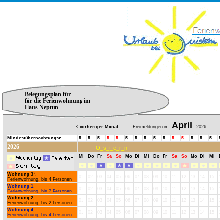
Belegungsplan für
für die Ferienwohnung im
Haus Neptun
April
< vorheriger Monat
Freimeldungen im
2026
Mindestübernachtungsz.
5
5
5
5
5
5
5
5
5
5
5
5
5
5
5
2026
O_s_t_e_r_n
Mi
Do
Fr
Sa
So
Mo
Di
Mi
Do
Fr
Sa
So
Mo
Di
Mi
Wohnung 3
*,
01
02
03
04
05
06
07
08
09
10
11
12
13
14
15
Ferienwohnung, bis 4 Personen
Wohnung 1
,
01
02
03
04
05
06
07
08
09
10
11
12
13
14
15
Ferienwohnung, bis 2 Personen
Wohnung 2
,
01
02
03
04
05
06
07
08
09
10
11
12
13
14
15
Ferienwohnung, bis 2 Personen
Wohnung 4
,
01
02
03
04
05
06
07
08
09
10
11
12
13
14
15
Ferienwohnung, bis 4 Personen