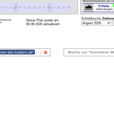
Reiseinformationen von un
16
17
18
19
20
21
22
23
24
25
26
27
28
29
30
Schnellsuche
Zielmo
Dieser Plan wurde am
htungszeit
kt
06.08.2026 aktualisiert.