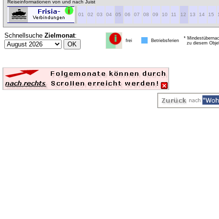
Reiseinformationen von und nach Juist
01
02
03
04
05
06
07
08
09
10
11
12
13
14
15
Schnellsuche
Zielmonat
:
* Mindestübernac
frei
Betriebsferien
zu diesem Obje