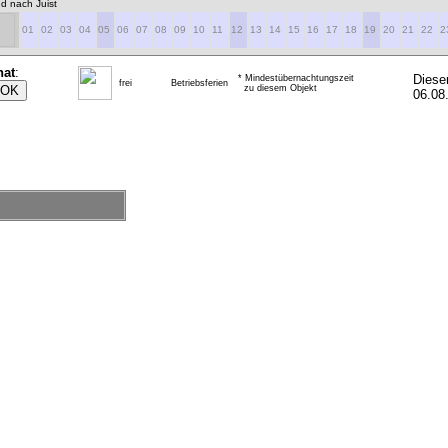
d nach Juist
01
02
03
04
05
06
07
08
09
10
11
12
13
14
15
16
17
18
19
20
21
22
2
nat
:
Diese
* Mindestübernachtungszeit
frei
Betriebsferien
zu diesem Objekt
06.08.