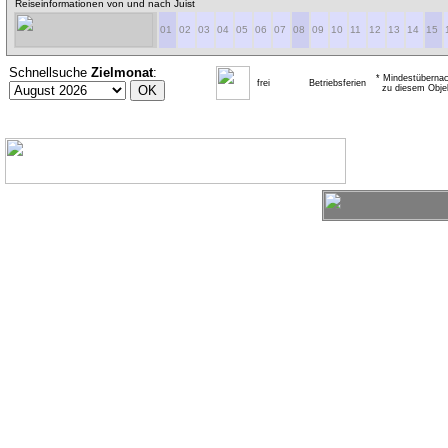
Reiseinformationen von und nach Juist
01
02
03
04
05
06
07
08
09
10
11
12
13
14
15
Schnellsuche
Zielmonat
:
* Mindestübernac
frei
Betriebsferien
zu diesem Obje