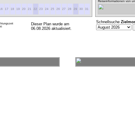
Reiseinformationen von un
16
17
18
19
20
21
22
23
24
25
26
27
28
29
30
31
Schnellsuche
Zielmo
Dieser Plan wurde am
htungszeit
kt
06.08.2026 aktualisiert.