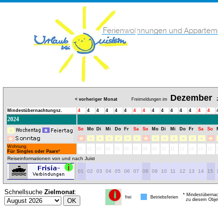
Dezember
< vorheriger Monat
Freimeldungen im
2
Mindestübernachtungsz.
4
4
4
4
4
4
4
4
4
4
4
4
4
4
4
2024
So
Mo
Di
Mi
Do
Fr
Sa
So
Mo
Di
Mi
Do
Fr
Sa
So
Wohnung
01
02
03
04
05
06
07
08
09
10
11
12
13
14
15
Für Singles oder Paare
*
Reiseinformationen von und nach Juist
01
02
03
04
05
06
07
08
09
10
11
12
13
14
15
Schnellsuche
Zielmonat
:
* Mindestübernac
frei
Betriebsferien
zu diesem Obje