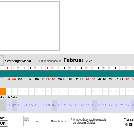
Februar
< vorheriger Monat
Freimeldungen im
2025
4
4
4
4
4
4
4
4
4
4
4
4
4
4
4
4
4
4
4
4
4
4
4
Sa
So
Mo
Di
Mi
Do
Fr
Sa
So
Mo
Di
Mi
Do
Fr
Sa
So
Mo
Di
Mi
Do
Fr
Sa
S
01
02
03
04
05
06
07
08
09
10
11
12
13
14
15
16
17
18
19
20
21
22
2
d nach Juist
01
02
03
04
05
06
07
08
09
10
11
12
13
14
15
16
17
18
19
20
21
22
2
nat
:
Diese
* Mindestübernachtungszeit
frei
Betriebsferien
zu diesem Objekt
06.08.