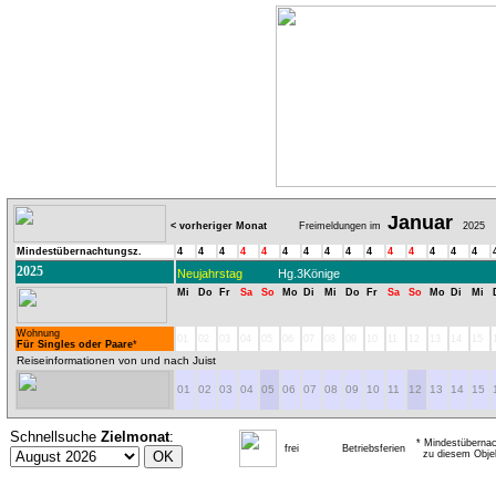
Januar
< vorheriger Monat
Freimeldungen im
2025
Mindestübernachtungsz.
4
4
4
4
4
4
4
4
4
4
4
4
4
4
4
2025
Neujahrstag
Hg.3Könige
Mi
Do
Fr
Sa
So
Mo
Di
Mi
Do
Fr
Sa
So
Mo
Di
Mi
Wohnung
01
02
03
04
05
06
07
08
09
10
11
12
13
14
15
Für Singles oder Paare
*
Reiseinformationen von und nach Juist
01
02
03
04
05
06
07
08
09
10
11
12
13
14
15
Schnellsuche
Zielmonat
:
* Mindestübernac
frei
Betriebsferien
zu diesem Obje