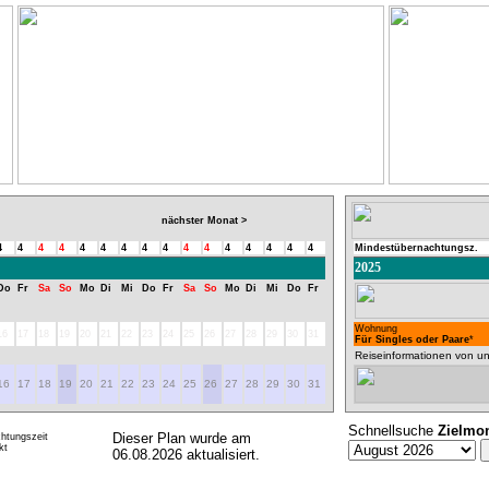
nächster Monat >
4
4
4
4
4
4
4
4
4
4
4
4
4
4
4
4
Mindestübernachtungsz.
2025
Do
Fr
Sa
So
Mo
Di
Mi
Do
Fr
Sa
So
Mo
Di
Mi
Do
Fr
Wohnung
16
17
18
19
20
21
22
23
24
25
26
27
28
29
30
31
Für Singles oder Paare
*
Reiseinformationen von un
16
17
18
19
20
21
22
23
24
25
26
27
28
29
30
31
Schnellsuche
Zielmo
Dieser Plan wurde am
htungszeit
kt
06.08.2026 aktualisiert.